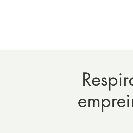
Home
Meet 
Respir
emprei