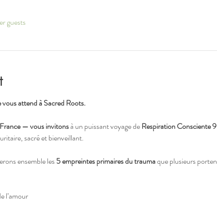
er guests
t
 vous attend à Sacred Roots.
France — vous invitons
 à un puissant voyage de 
Respiration Consciente 
itaire, sacré et bienveillant.
erons ensemble les 
5 empreintes primaires du trauma
 que plusieurs porten
de l’amour