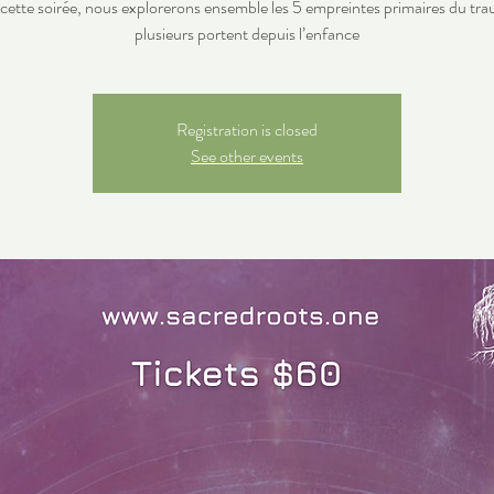
cette soirée, nous explorerons ensemble les 5 empreintes primaires du tr
plusieurs portent depuis l’enfance
Registration is closed
See other events