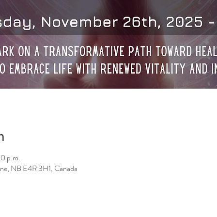
n
00 p.m.
ne, NB E4R 3H1, Canada