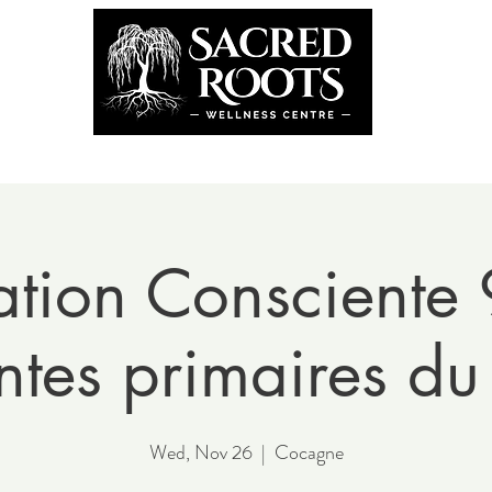
the Team
Book Now
Coming U
ation Consciente
ntes primaires du
Wed, Nov 26
  |  
Cocagne