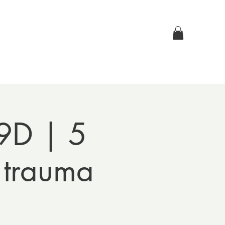
Log In
p
Contact Us
 9D | 5
 trauma