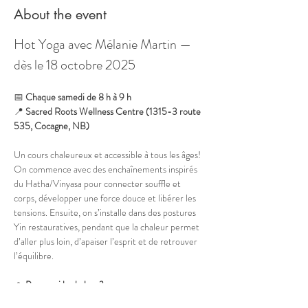
About the event
Hot Yoga avec Mélanie Martin — 
dès le 18 octobre 2025
📅 
Chaque samedi de 8 h à 9 h
📍 
Sacred Roots Wellness Centre (1315-3 route 
535, Cocagne, NB)
Un cours chaleureux et accessible à tous les âges! 
On commence avec des enchaînements inspirés 
du Hatha/Vinyasa pour connecter souffle et 
corps, développer une force douce et libérer les 
tensions. Ensuite, on s’installe dans des postures 
Yin restauratives, pendant que la chaleur permet 
d’aller plus loin, d’apaiser l’esprit et de retrouver 
l’équilibre.
🔥 
Pourquoi la chaleur?
Favorise des 
étirements plus profonds
 en 